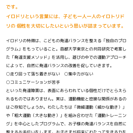
です。
イロドリという言葉には、子ども一人一人のイロトリド
リの
個性を大切にしたいという思いが詰まっています。
イロドリの特徴は、こどもの発達バランスを整える「独自のプロ
グラム」をもっていること。首都大学東京との共同研究で考案し
た「発達支援メソッド」を活用し、遊びの中での運動アプローチ
によって、自然に発達バランスの改善を促していきます。
○走り回って落ち着きがない ○集中力がない
○コミュニケーションが苦手
といった発達障害は、表面にあらわれている個性だけでとらえら
れるものではありません。実は、運動機能と密接な関係があるの
はご存知でしょうか。わたしたちは「微細運動（細かな動き）」
や「粗大運動（大きな動き）」を組み合わせた「運動トレーニン
グ」を中心としたプログラムで、お子様の発達バランスを自然に
整えるお手伝いをします。お子さまが将来にわたって生きる力を