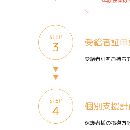
体験授業は
STEP
受給者証申
3
受給者証をお持ち
STEP
個別支援計
4
保護者様の指導方